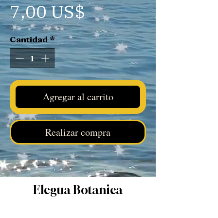
Precio
7,00 US$
Cantidad
*
Agregar al carrito
Realizar compra
Elegua Botanica
Facebook
|
Instagram
|
Tik Tok