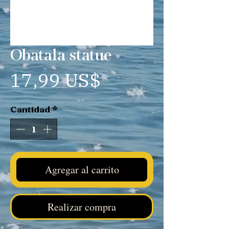
Obatala statue
Precio
17,99 US$
Cantidad
*
Agregar al carrito
Realizar compra