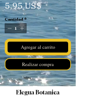
Precio
5,95 US$
Cantidad
*
Agregar al carrito
Realizar compra
Elegua Botanica
Facebook
|
Instagram
|
Tik Tok