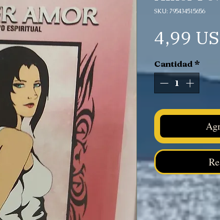
SKU: 795434515656
4,99 U
Cantidad
*
Agr
Re