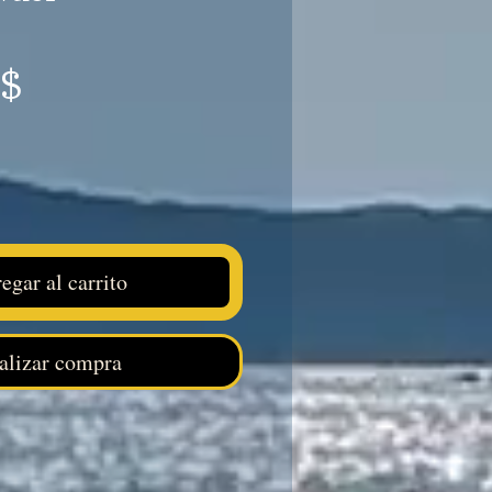
Precio
S$
egar al carrito
alizar compra