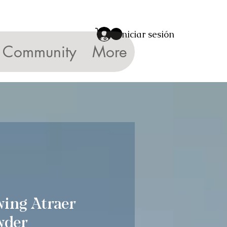
Iniciar sesión
Community
More
wing Atraer
wder